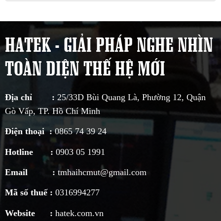
HATEK - GIẢI PHÁP NGHE NHÌN
TOÀN DIỆN THẾ HỆ MỚI
Địa chỉ :
25/33D Bùi Quang Là, Phường 12, Quận
Gò Vấp, TP. Hồ Chí Minh
Điện thoại :
0865 74 39 24
Hotline :
0903 05 1991
Email :
tmhaihcmut@gmail.com
Mã số thuế :
0316994277
Website :
hatek.com.vn