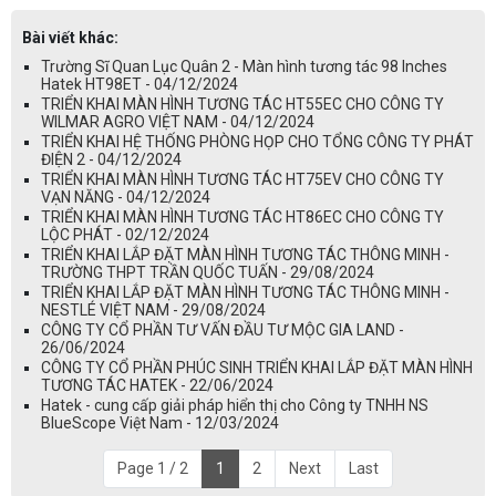
Bài viết khác:
Trường Sĩ Quan Lục Quân 2 - Màn hình tương tác 98 Inches
Hatek HT98ET - 04/12/2024
TRIỂN KHAI MÀN HÌNH TƯƠNG TÁC HT55EC CHO CÔNG TY
WILMAR AGRO VIỆT NAM - 04/12/2024
​​​​​​​​TRIỂN KHAI HỆ THỐNG PHÒNG HỌP CHO TỔNG CÔNG TY PHÁT
ĐIỆN 2 - 04/12/2024
TRIỂN KHAI MÀN HÌNH TƯƠNG TÁC HT75EV CHO CÔNG TY
VẠN NĂNG - 04/12/2024
TRIỂN KHAI MÀN HÌNH TƯƠNG TÁC HT86EC CHO CÔNG TY
LỘC PHÁT - 02/12/2024
TRIỂN KHAI LẮP ĐẶT MÀN HÌNH TƯƠNG TÁC THÔNG MINH -
TRƯỜNG THPT TRẦN QUỐC TUẤN - 29/08/2024
TRIỂN KHAI LẮP ĐẶT MÀN HÌNH TƯƠNG TÁC THÔNG MINH -
NESTLÉ VIỆT NAM - 29/08/2024
CÔNG TY CỔ PHẦN TƯ VẤN ĐẦU TƯ MỘC GIA LAND -
26/06/2024
CÔNG TY CỔ PHẦN PHÚC SINH TRIỂN KHAI LẮP ĐẶT MÀN HÌNH
TƯƠNG TÁC HATEK - 22/06/2024
Hatek - cung cấp giải pháp hiển thị cho Công ty TNHH NS
BlueScope Việt Nam - 12/03/2024
Page 1 / 2
1
2
Next
Last