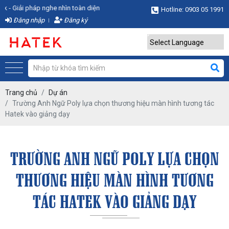
ải pháp nghe nhìn toàn diện
Hotline: 0903 05 1991
Đăng nhập
Đăng ký
Powered by
Translate
Trang chủ
Dự án
Trường Anh Ngữ Poly lựa chọn thương hiệu màn hình tương tác
Hatek vào giảng dạy
TRƯỜNG ANH NGỮ POLY LỰA CHỌN
THƯƠNG HIỆU MÀN HÌNH TƯƠNG
TÁC HATEK VÀO GIẢNG DẠY