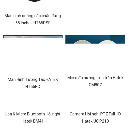
Màn hình quảng cáo chân đứng
65 Inches HT65DSF
Micro đa hướng treo trần Hatek
Màn Hình Tương Tác HATEK
CM807
HT55EC
Loa & Micro Bluetooth Hội nghị
Camera Hội nghị PTZ Full HD
Hatek BM41
Hatek UC P210