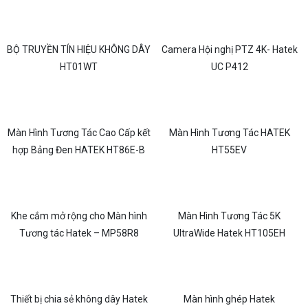
BỘ TRUYỀN TÍN HIỆU KHÔNG DÂY
Camera Hội nghị PTZ 4K- Hatek
HT01WT
UC P412
Màn Hình Tương Tác Cao Cấp kết
Màn Hình Tương Tác HATEK
hợp Bảng Đen HATEK HT86E-B
HT55EV
Khe cắm mở rộng cho Màn hình
Màn Hình Tương Tác 5K
Tương tác Hatek – MP58R8
UltraWide Hatek HT105EH
Thiết bị chia sẻ không dây Hatek
Màn hình ghép Hatek