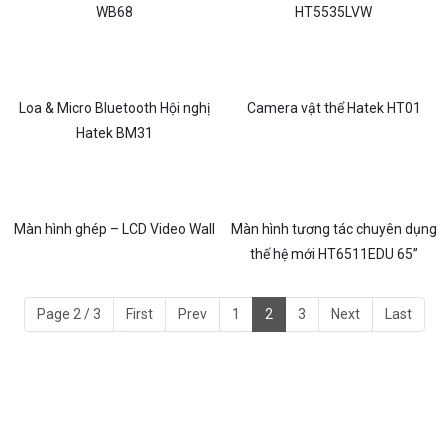
WB68
HT5535LVW
Loa & Micro Bluetooth Hội nghị
Camera vật thể Hatek HT01
Hatek BM31
Màn hình ghép – LCD Video Wall
Màn hình tương tác chuyên dụng
thế hệ mới HT6511EDU 65”
Page 2 / 3
First
Prev
1
2
3
Next
Last
HATEK - GIẢI PHÁP NGHE NHÌN